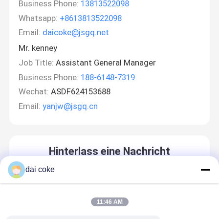
Business Phone:
13813522098
Whatsapp:
+8613813522098
Email:
daicoke@jsgq.net
Mr. kenney
Job Title:
Assistant General Manager
Business Phone:
188-6148-7319
Wechat:
ASDF624153688
Email:
yanjw@jsgq.cn
Hinterlass eine Nachricht
Wir rufen Sie bald zurück!
dai coke
11:46 AM