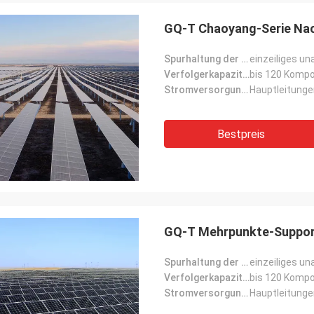
GQ-T Chaoyang-Serie Na
Spurhaltung der Form:
einzeiliges u
Verfolgerkapazität:
bis 120 Komp
Stromversorgungsmodus:
Hauptleitung
Bestpreis
GQ-T Mehrpunkte-Support
Spurhaltung der Form:
einzeiliges u
Verfolgerkapazität:
bis 120 Komp
Stromversorgungsmodus:
Hauptleitung