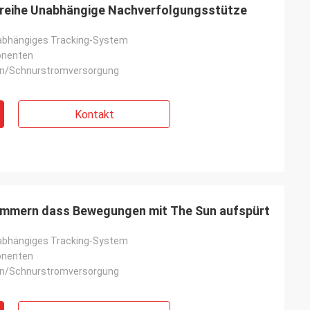
elreihe Unabhängige Nachverfolgungsstütze
nabhängiges Tracking-System
onenten
en/Schnurstromversorgung
Kontakt
ammern dass Bewegungen mit The Sun aufspürt
nabhängiges Tracking-System
onenten
en/Schnurstromversorgung