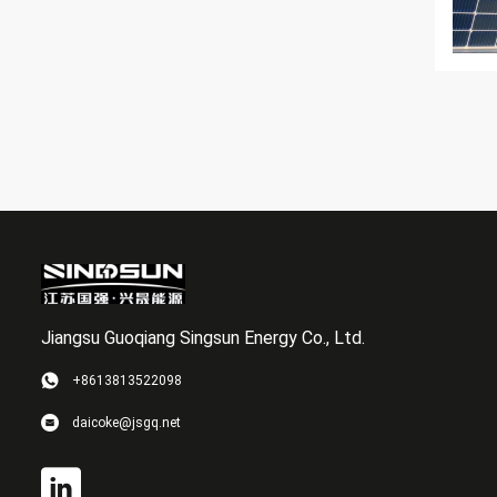
Jiangsu Guoqiang Singsun Energy Co., Ltd.
+8613813522098
daicoke@jsgq.net