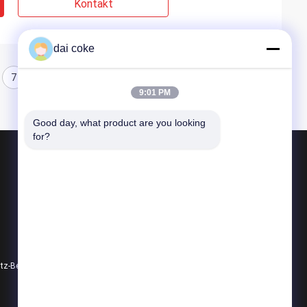
Kontakt
dai coke
7
8
9:01 PM
Good day, what product are you looking 
for?
Produkte
Pv-Platten-Schienenplatten
Justierbare Sonnenkollektor-Klammer
Sonnenkollektor-Reparierenklammern
Datenschutz-Bestimmungen
Alle Kategorien