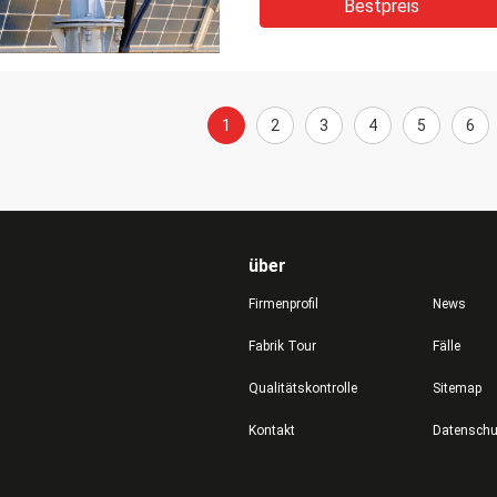
Bestpreis
1
2
3
4
5
6
über
Firmenprofil
News
Fabrik Tour
Fälle
Qualitätskontrolle
Sitemap
Kontakt