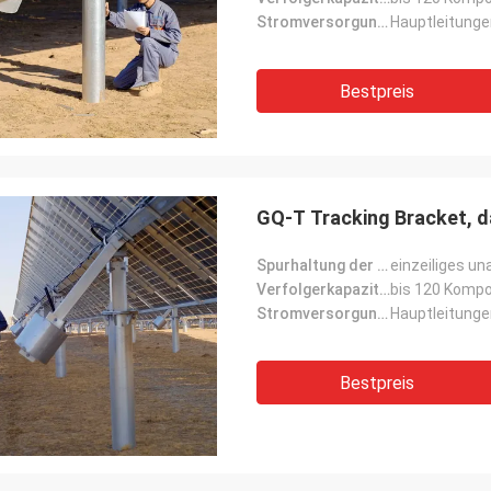
Stromversorgungsmodus:
Hauptleitung
Bestpreis
GQ-T Tracking Bracket, d
Spurhaltung der Form:
einzeiliges u
Verfolgerkapazität:
bis 120 Komp
Stromversorgungsmodus:
Hauptleitung
Bestpreis