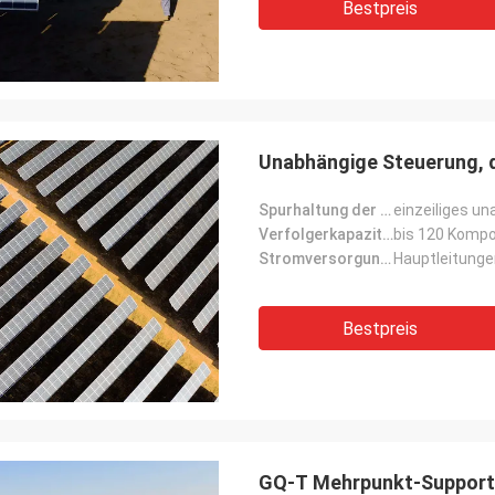
Bestpreis
Unabhängige Steuerung, d
Spurhaltung der Form:
einzeiliges u
Verfolgerkapazität:
bis 120 Komp
Stromversorgungsmodus:
Hauptleitung
Bestpreis
GQ-T Mehrpunkt-Support-