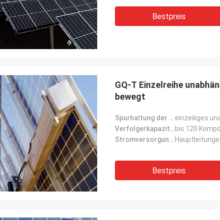
Bestpreis
GQ-T Einzelreihe unabhän
bewegt
Spurhaltung der Form:
einzeiliges u
Verfolgerkapazität:
bis 120 Komp
Stromversorgungsmodus:
Hauptleitung
Bestpreis