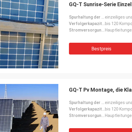
GQ-T Sunrise-Serie Einz
Spurhaltung der Form:
einzeiliges u
Verfolgerkapazität:
bis 120 Komp
Stromversorgungsmodus:
Hauptleitung
Bestpreis
GQ-T Pv Montage, die Kl
Spurhaltung der Form:
einzeiliges u
Verfolgerkapazität:
bis 120 Komp
Stromversorgungsmodus:
Hauptleitung