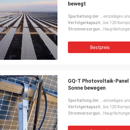
bewegt
Spurhaltung der Form:
einzeiliges u
Verfolgerkapazität:
bis 120 Komp
Stromversorgungsmodus:
Hauptleitung
Bestpreis
GQ-T Photovoltaik-Panel 
Sonne bewegen
Spurhaltung der Form:
einzeiliges u
Verfolgerkapazität:
bis 120 Komp
Stromversorgungsmodus:
Hauptleitung