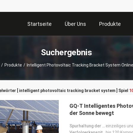
Startseite
Über Uns
Produkte
Suchergebnis
/
Produkte
/
Intelligent Photovoltaic Tracking Bracket System Online
lwörter [ intelligent photovoltaic tracking bracket system ] Spiel
1
GQ-T Intelligentes Photo
der Sonne bewegt
Spurhaltung der Form:
einzeiliges u
Verfolgerkapazität:
bis 120 Komp