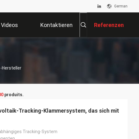
German
Videos
Kontaktieren
Referenzen
Sie Uns
-Hersteller
00
produits.
voltaik-Tracking-Klammersystem, das sich mit
nabhängiges Tracking-System
onenten