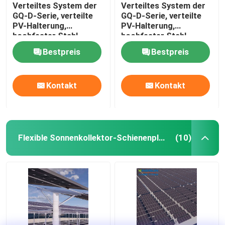
Verteiltes System der
Verteiltes System der
GQ-D-Serie, verteilte
GQ-D-Serie, verteilte
PV-Halterung,
PV-Halterung,
hochfester Stahl,
hochfester Stahl,
beschichtet mit
beschichtet mit
Bestpreis
Bestpreis
Aluminium-Magnesium-
Aluminium-Magnesium-
Zink-Material,
Zink-Material,
Kontakt
Kontakt
Flexible Sonnenkollektor-Schienenplatten
(10)