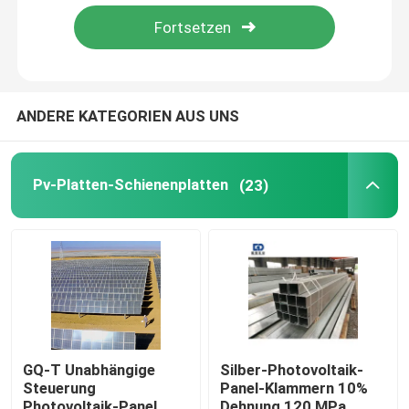
Über uns
Fabrik-Ausflug
ANDERE KATEGORIEN AUS UNS
Qualitätskontrolle
Pv-Platten-Schienenplatten
(23)
Treten Sie mit uns in Verbindung
Fordern Sie ein Zitat
Pv-Platten-Schienenplatten
GQ-T Unabhängige
Silber-Photovoltaik-
Steuerung
Panel-Klammern 10%
Justierbare Sonnenkollektor-Klammer
Photovoltaik-Panel
Dehnung 120 MPa