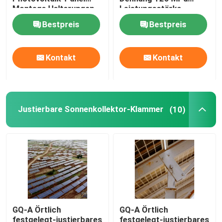
Montage Halterungen
Leistungsstärke
Intelligente Verfolgung
Bestpreis
Bestpreis
Sonnenkollektor-Reparierenklammern
Pv-Verbundsystem
Kontakt
Kontakt
Flexible Sonnenkollektor-Schienenplatten
Justierbare Sonnenkollektor-Klammer
(10)
PV rieb die Befestigung von Systemen
Dachspitze Solar-PV-System
Pv-Haltewinkel
GQ-A Örtlich
GQ-A Örtlich
Foto-voltaisches Landwirtschaftssystem
festgelegt-justierbares
festgelegt-justierbares