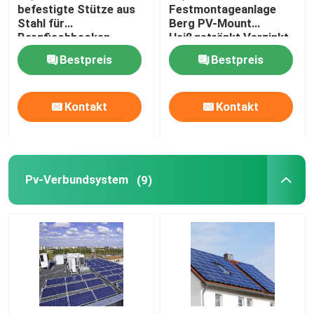
befestigte Stütze aus
Festmontageanlage
Stahl für
Berg PV-Mount
Bergfischbecken
Heißgetränkt Verzinkt
und Al-Mg-Zn Plattiert
Bestpreis
Bestpreis
Kontakt
Kontakt
Pv-Verbundsystem
(9)