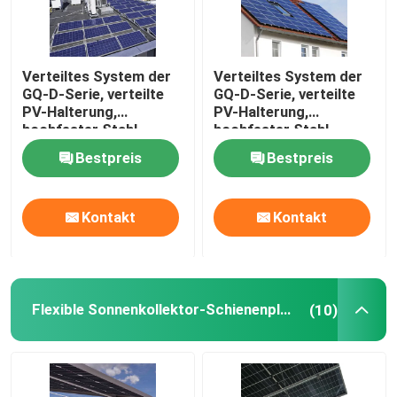
Verteiltes System der
Verteiltes System der
GQ-D-Serie, verteilte
GQ-D-Serie, verteilte
PV-Halterung,
PV-Halterung,
hochfester Stahl,
hochfester Stahl,
beschichtet mit
beschichtet mit
Bestpreis
Bestpreis
Aluminium-Magnesium-
Aluminium-Magnesium-
Zink-Material,
Zink-Material,
Kontakt
Kontakt
Flexible Sonnenkollektor-Schienenplatten
(10)