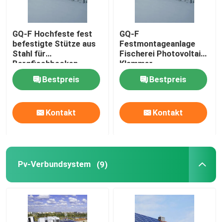
GQ-F Hochfeste fest
GQ-F
befestigte Stütze aus
Festmontageanlage
Stahl für
Fischerei Photovoltaik-
Bergfischbecken
Klammer
Heißverzinkung und
Bestpreis
Bestpreis
Aluminium-Magnesium-
Zinkplattierung
Kontakt
Kontakt
Pv-Verbundsystem
(9)