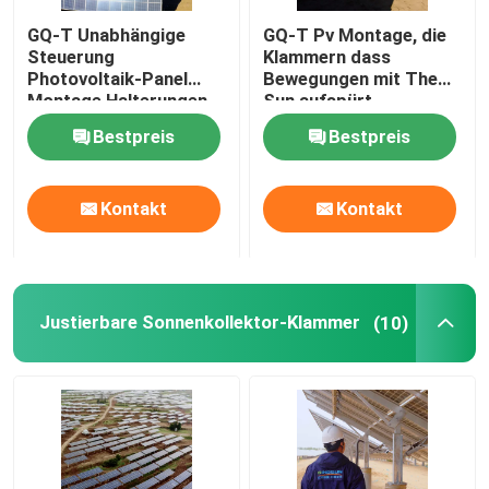
GQ-T Unabhängige
GQ-T Pv Montage, die
Sun-Verfolger-System
Steuerung
Klammern dass
Photovoltaik-Panel
Bewegungen mit The
Montage Halterungen
Sun aufspürt
Pv-Montage-Ausrüstung
Intelligente Verfolgung
Bestpreis
Bestpreis
Kontakt
Kontakt
Justierbare Sonnenkollektor-Klammer
(10)