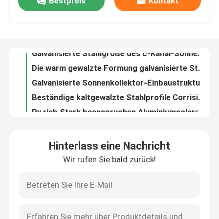
Bestpreis
Kontakt
Hohe Formbarkeit galvanisierte vor Quadrat-Schlaucheinheitliche Anstrichschichtdicke
70*70 galvanisierte quadratischen Stahlschläuche, Standard galvanisiertes Stahlrechteckrohr A500
Über uns
Galvanisierte Stahlgröße des c-Kanal-Sonnenkollektor-Projekt-200*100 160*100
Die warm gewalzte Formung galvanisierte Stahlc-Kanal mit starker schützender Beschichtung
Fabrik-Ausflug
Galvanisierte Sonnenkollektor-Einbaustruktur, Aluminiumsolareinbaustruktur
Beständige kaltgewalzte Stahlprofile Corrision, heißes Bad galvanisierten c-Kanal
Qualitätskontrolle
Pv rieb Stark beanspruchen Aluminiumsolareinbaustrukturen
Heißes Bad-galvanisierte Leitschienen-Strahln-Landstraßen-Leitplanke
Sonnenkollektor-Montage fertigte photo-voltaische Platten-Installations-Klammern besonders an
Treten Sie mit uns in Verbindung
ISO9001 25 Jahre Lebensdauer Photovoltaik-Panel-Befestigungsklammern 0,5 kg
Hinterlass eine Nachricht
ISO9001 120MPa PV Stärke der Platten-Schienenplatten-2mm
Fordern Sie ein Zitat
Wir rufen Sie bald zurück!
Silber-Photovoltaik-Panel-Klammern 10% Dehnung 120 MPa Leistungsstärke
Solaranlagenhalter 25 Jahre Lebensdauer für Solaranwendungen
Pv-Platten-Schienenplatten
Hohe Zugfestigkeit 150MPa Photovoltaik-Panelhalter mit 10% Langlänge
120 MPa Solarpanel-Befestigungsstützen Schraubenbefestigungsanlage
Justierbare Sonnenkollektor-Klammer