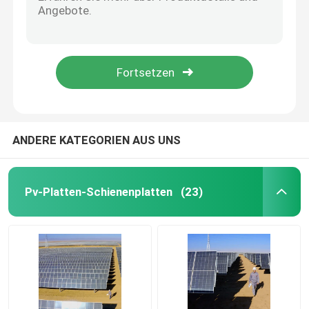
0.5 kg Photovoltaik-Panel-Befestigungsstützen mit einer Dehnung von 10% für die Installation von Solaranlagen
Anodisierungspv-Platten-Schienenplatten 150MPa
Sonnenkollektor-Reparierenklammern
Aluminiumlegierung Photovoltaik-Panel Montage Halterungen angepasste Größe 25 Jahre Lebensdauer
T/T Zahlungsmöglichkeit für den OEM/ODM-Service zuverlässiger PV-Festungshalter
Pv-Verbundsystem
Anpassungsfähige Photovoltaik-Stützstütze für Ihre spezifischen Anforderungen
Flexible Sonnenkollektor-Schienenplatten
ANDERE KATEGORIEN AUS UNS
PV rieb die Befestigung von Systemen
Pv-Platten-Schienenplatten
(23)
Dachspitze Solar-PV-System
Pv-Haltewinkel
Foto-voltaisches Landwirtschaftssystem