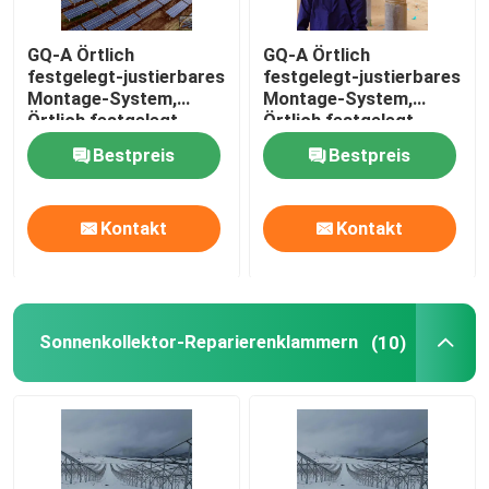
GQ-A Örtlich
GQ-A Örtlich
festgelegt-justierbares
festgelegt-justierbares
Montage-System,
Montage-System,
Örtlich festgelegt-
Örtlich festgelegt-
justierbare Montage
justierbare Montage
Bestpreis
Bestpreis
PV-Klammer,
PV-Klammer,
Systemlebenszeit:
Systemlebenszeit:
Jahre >25
Jahre >25
Kontakt
Kontakt
Sonnenkollektor-Reparierenklammern
(10)