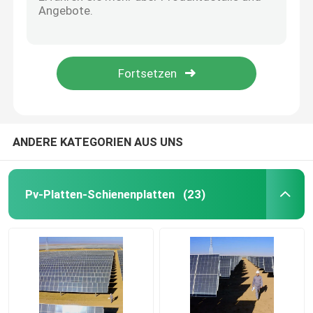
0.5 kg Photovoltaik-Panel-Befestigungsstützen mit einer Dehnung von 10% für die Installation von Solaranlagen
Anodisierungspv-Platten-Schienenplatten 150MPa
Sonnenkollektor-Reparierenklammern
Aluminiumlegierung Photovoltaik-Panel Montage Halterungen angepasste Größe 25 Jahre Lebensdauer
T/T Zahlungsmöglichkeit für den OEM/ODM-Service zuverlässiger PV-Festungshalter
Pv-Verbundsystem
Anpassungsfähige Photovoltaik-Stützstütze für Ihre spezifischen Anforderungen
Flexible Sonnenkollektor-Schienenplatten
ANDERE KATEGORIEN AUS UNS
PV rieb die Befestigung von Systemen
Pv-Platten-Schienenplatten
(23)
Dachspitze Solar-PV-System
Pv-Haltewinkel
Foto-voltaisches Landwirtschaftssystem