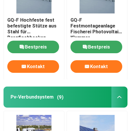
GQ-F Hochfeste fest
GQ-F
befestigte Stütze aus
Festmontageanlage
Stahl für
Fischerei Photovoltaik-
Bergfischbecken
Klammer
Heißverzinkung und
Bestpreis
Bestpreis
Aluminium-Magnesium-
Zinkplattierung
Kontakt
Kontakt
Pv-Verbundsystem
(9)