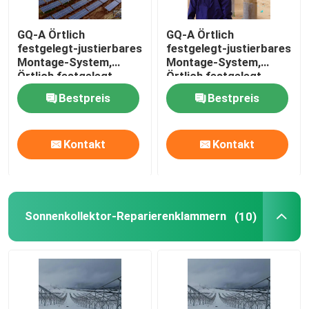
GQ-A Örtlich
GQ-A Örtlich
festgelegt-justierbares
festgelegt-justierbares
Montage-System,
Montage-System,
Örtlich festgelegt-
Örtlich festgelegt-
justierbare Montage
justierbare Montage
Bestpreis
Bestpreis
PV-Klammer,
PV-Klammer,
Systemlebenszeit:
Systemlebenszeit:
Jahre >25
Jahre >25
Kontakt
Kontakt
Sonnenkollektor-Reparierenklammern
(10)