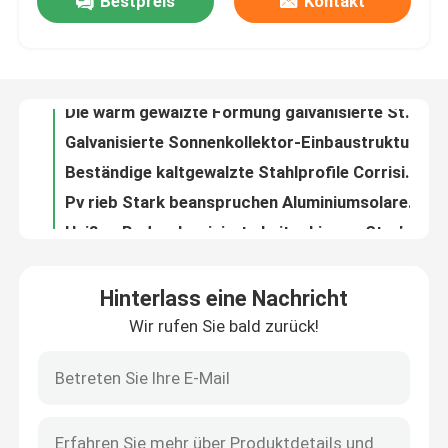
Bestpreis
Kontakt
Hohe Formbarkeit galvanisierte vor Quadrat-Schlaucheinheitliche Anstrichschichtdicke
70*70 galvanisierte quadratischen Stahlschläuche, Standard galvanisiertes Stahlrechteckrohr A500
Über uns
Galvanisierte Stahlgröße des c-Kanal-Sonnenkollektor-Projekt-200*100 160*100
Die warm gewalzte Formung galvanisierte Stahlc-Kanal mit starker schützender Beschichtung
Fabrik-Ausflug
Galvanisierte Sonnenkollektor-Einbaustruktur, Aluminiumsolareinbaustruktur
Beständige kaltgewalzte Stahlprofile Corrision, heißes Bad galvanisierten c-Kanal
Qualitätskontrolle
Pv rieb Stark beanspruchen Aluminiumsolareinbaustrukturen
Heißes Bad-galvanisierte Leitschienen-Strahln-Landstraßen-Leitplanke
Sonnenkollektor-Montage fertigte photo-voltaische Platten-Installations-Klammern besonders an
Treten Sie mit uns in Verbindung
ISO9001 25 Jahre Lebensdauer Photovoltaik-Panel-Befestigungsklammern 0,5 kg
Hinterlass eine Nachricht
ISO9001 120MPa PV Stärke der Platten-Schienenplatten-2mm
Fordern Sie ein Zitat
Wir rufen Sie bald zurück!
Silber-Photovoltaik-Panel-Klammern 10% Dehnung 120 MPa Leistungsstärke
Solaranlagenhalter 25 Jahre Lebensdauer für Solaranwendungen
Pv-Platten-Schienenplatten
Hohe Zugfestigkeit 150MPa Photovoltaik-Panelhalter mit 10% Langlänge
120 MPa Solarpanel-Befestigungsstützen Schraubenbefestigungsanlage
Justierbare Sonnenkollektor-Klammer