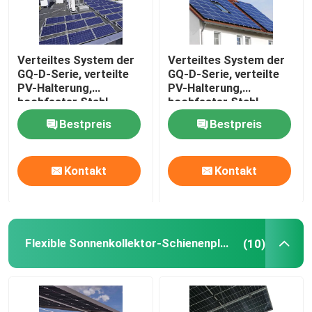
Verteiltes System der
Verteiltes System der
GQ-D-Serie, verteilte
GQ-D-Serie, verteilte
PV-Halterung,
PV-Halterung,
hochfester Stahl,
hochfester Stahl,
beschichtet mit
beschichtet mit
Bestpreis
Bestpreis
Aluminium-Magnesium-
Aluminium-Magnesium-
Zink-Material,
Zink-Material,
Kontakt
Kontakt
Flexible Sonnenkollektor-Schienenplatten
(10)