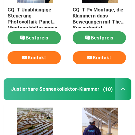
GQ-T Unabhängige
GQ-T Pv Montage, die
Sun-Verfolger-System
Steuerung
Klammern dass
Photovoltaik-Panel
Bewegungen mit The
Montage Halterungen
Sun aufspürt
Pv-Montage-Ausrüstung
Intelligente Verfolgung
Bestpreis
Bestpreis
Kontakt
Kontakt
Justierbare Sonnenkollektor-Klammer
(10)