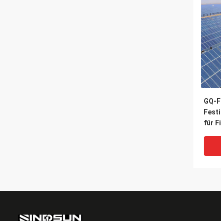
GQ-F
Fest
für F
Stro