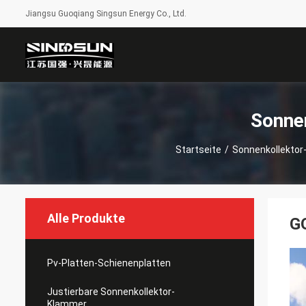
Jiangsu Guoqiang Singsun Energy Co., Ltd.
Sonne
Startseite
/
Sonnenkollektor
Alle Produkte
GQ
Pv-Platten-Schienenplatten
Justierbare Sonnenkollektor-
Klammer