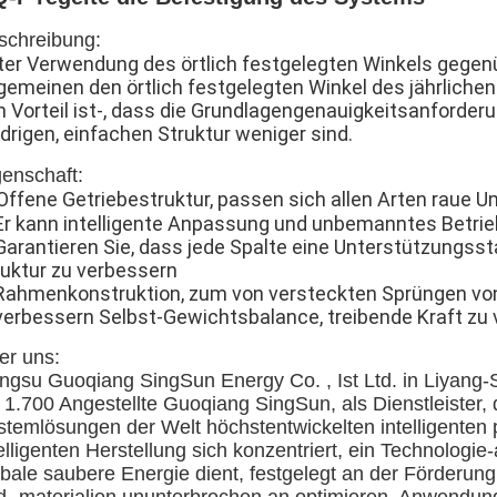
schreibung:
ter Verwendung des örtlich festgelegten Winkels gegen
lgemeinen den örtlich festgelegten Winkel des jährlich
n Vorteil ist-, dass die Grundlagengenauigkeitsanforde
drigen, einfachen Struktur weniger sind.
genschaft:
Offene Getriebestruktur, passen sich allen Arten raue 
 Er kann intelligente Anpassung und unbemanntes Betrie
 Garantieren Sie, dass jede Spalte eine Unterstützungs
ruktur zu verbessern
 Rahmenkonstruktion, zum von versteckten Sprüngen vo
 verbessern Selbst-Gewichtsbalance, treibende Kraft zu 
er uns:
angsu Guoqiang SingSun Energy Co. , Ist Ltd. in Liyang-
 1.700 Angestellte Guoqiang SingSun, als Dienstleister, 
stemlösungen der Welt höchstentwickelten intelligenten
elligenten Herstellung sich konzentriert, ein Technologi
obale saubere Energie dient, festgelegt an der Förderung