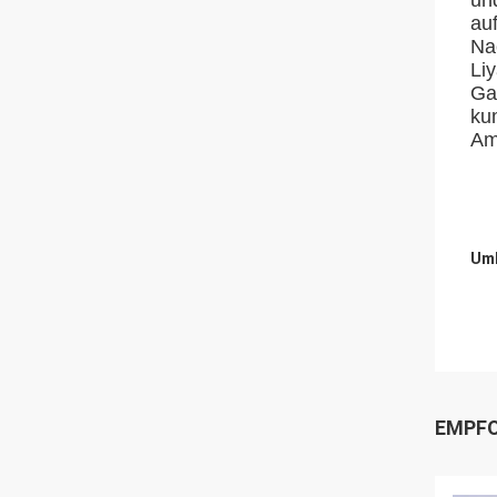
un
au
Na
Li
Ga
ku
Am
Umb
EMPFO