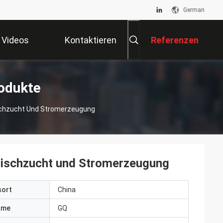
German
Videos
Kontaktieren
Referenzen
Sie Uns
odukte
ischzucht Und Stromerzeugung
 Fischzucht und Stromerzeugung
sort
China
ame
GQ