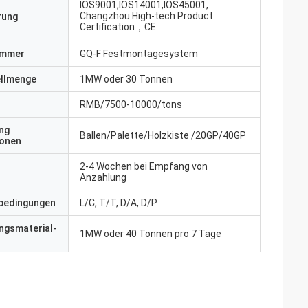
IOS9001,IOS14001,IOS45001,
Changzhou High-tech Product
erung
Certification，CE
ummer
GQ-F Festmontagesystem
ellmenge
1MW oder 30 Tonnen
RMB/7500-10000/tons
ng
Ballen/Palette/Holzkiste /20GP/40GP
ionen
2-4 Wochen bei Empfang von
Anzahlung
bedingungen
L/C, T/T, D/A, D/P
ngsmaterial-
1MW oder 40 Tonnen pro 7 Tage