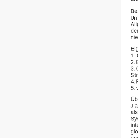
Be
Un
Al
de
nie
Ei
1.
2.
3.
St
4.
5.
Üb
Ji
als
Sy
int
gl