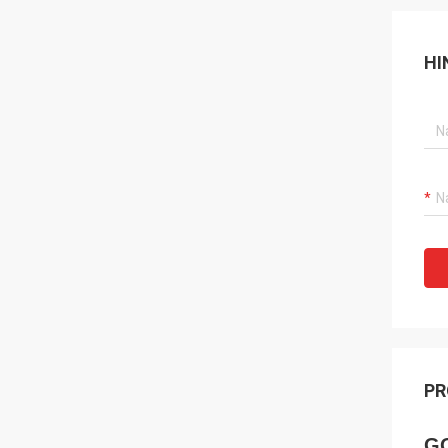
HI
PR
GQ