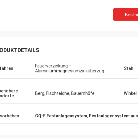
Bestpr
ODUKTDETAILS
Feuerverzinkung +
fahren
Stahl
Aluminiummagnesiumzinküberzug
wendbare
Berg, Fischteiche, Bauernhöfe
Winkel
ndorte
vorheben
GQ-F Festanlagensystem
,
Festanlagensystem aus