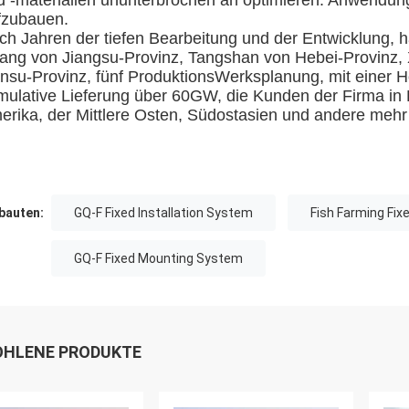
d -materialien ununterbrochen an optimieren. Anwendung
fzubauen.
ch Jahren der tiefen Bearbeitung und der Entwicklung, ha
yang von Jiangsu-Provinz, Tangshan von Hebei-Provinz,
nsu-Provinz, fünf ProduktionsWerksplanung, mit einer H
mulative Lieferung über 60GW, die Kunden der Firma in D
erika, der Mittlere Osten, Südostasien und andere mehr
auten:
GQ-F Fixed Installation System
Fish Farming Fix
GQ-F Fixed Mounting System
HLENE PRODUKTE