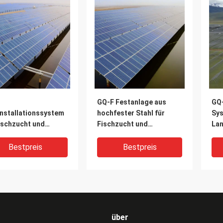
GQ-F Festanlage aus
GQ-
installationssystem
hochfester Stahl für
Sys
ischzucht und
Fischzucht und
Lan
merzeugung
Stromerzeugung
Pho
Kla
Bestpreis
Bestpreis
Fis
über