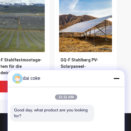
F Stahlfestmontage-
GQ-F Stahlberg PV-
tem für die
Solarpaneel-
dwirtschaft
Festigungsbefestigungsbefestigun
dai coke
tovoltaik-PV-
mmer für Berge,
Bestpreis
Bestpreis
chbecken, Farmen
11:11 AM
Good day, what product are you looking 
for?
Produkte