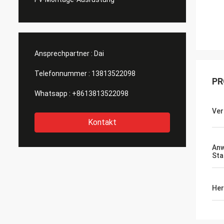
Ansprechpartner :
Dai
Telefonnummer :
13813522098
PR
Whatsapp :
+8613813522098
Ver
Kontakt
An
Sta
Her