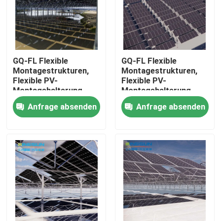
GQ-FL Flexible
GQ-FL Flexible
Montagestrukturen,
Montagestrukturen,
Flexible PV-
Flexible PV-
Montagehalterung,
Montagehalterung,
Niedrige Kosten,
Niedrige Kosten,
Anfrage absenden
Anfrage absenden
Starker
Starker
Windwiderstand,
Windwiderstand,
Einfach zu installieren
Einfach zu installieren
Haus
Produkte
Videos