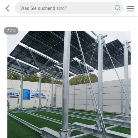
2
/
5