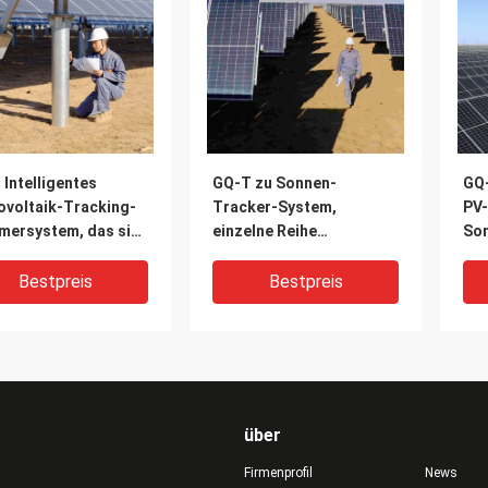
Intelligentes
GQ-T zu Sonnen-
GQ
ovoltaik-Tracking-
Tracker-System,
PV-
mersystem, das sich
einzelne Reihe
So
der Sonne bewegt
unabhängige Tracking-
System, ausgezeichnete
Bestpreis
Bestpreis
Stabilität
über
Firmenprofil
News