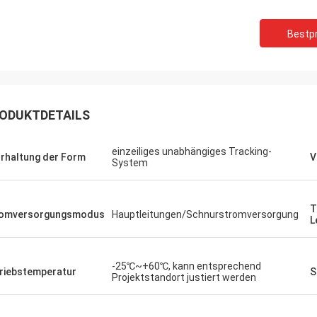
Bestpr
ODUKTDETAILS
einzeiliges unabhängiges Tracking-
rhaltung der Form
V
System
T
romversorgungsmodus
Hauptleitungen/Schnurstromversorgung
L
-25℃~+60℃, kann entsprechend
riebstemperatur
S
Projektstandort justiert werden