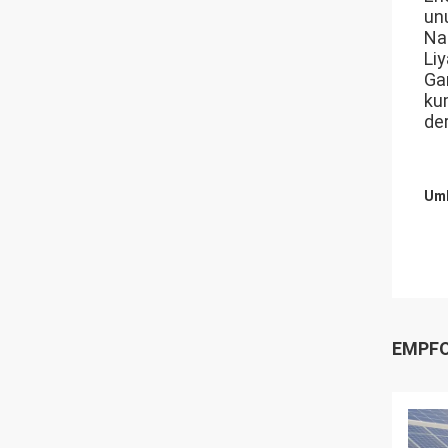
un
Na
Li
Ga
ku
de
Umb
EMPFO