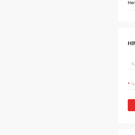
Her
HI