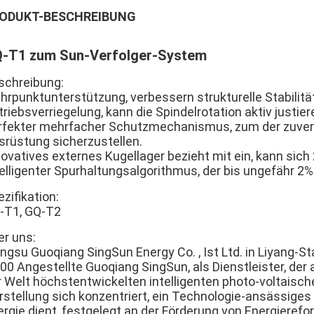
ODUKT-BESCHREIBUNG
-T1 zum Sun-Verfolger-System
schreibung:
hrpunktunterstützung, verbessern strukturelle Stabilitä
riebsverriegelung, kann die Spindelrotation aktiv justier
rfekter mehrfacher Schutzmechanismus, zum der zuverl
srüstung sicherzustellen.
novatives externes Kugellager bezieht mit ein, kann sic
telligenter Spurhaltungsalgorithmus, der bis ungefähr 
zifikation:
-T1, GQ-T2
er uns:
ngsu Guoqiang SingSun Energy Co. , Ist Ltd. in Liyang-St
700 Angestellte Guoqiang SingSun, als Dienstleister, de
r Welt höchstentwickelten intelligenten photo-voltaisch
rstellung sich konzentriert, ein Technologie-ansässiges
ergie dient, festgelegt an der Förderung von Energierefo