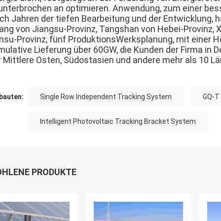
unterbrochen an optimieren. Anwendung, zum einer bes
ch Jahren der tiefen Bearbeitung und der Entwicklung, ha
yang von Jiangsu-Provinz, Tangshan von Hebei-Provinz,
nsu-Provinz, fünf ProduktionsWerksplanung, mit einer Hö
mulative Lieferung über 60GW, die Kunden der Firma in De
r Mittlere Osten, Südostasien und andere mehr als 10 Lä
auten:
Single Row Independent Tracking System
GQ-T 
Intelligent Photovoltaic Tracking Bracket System
HLENE PRODUKTE