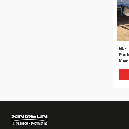
GQ-T 
Phot
Klam
mit 