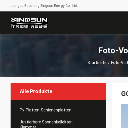
Jiangsu Guoqiang Singsun Energy Co., Ltd.
Foto-Vo
Startseite
/
Foto-Vol
Alle Produkte
G
Pv-Platten-Schienenplatten
Justierbare Sonnenkollektor-
Klammer