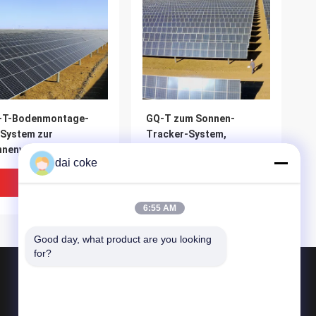
-T-Bodenmontage-
GQ-T zum Sonnen-
System zur
Tracker-System,
nnenverfolgung
fotovoltaische
dai coke
Festplatte zur
Bodenmontage
Bestpreis
Bestpreis
6:55 AM
Good day, what product are you looking 
for?
Produkte
Pv-Platten-Schienenplatten