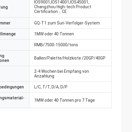
IOS9001,IOS14001,IOS45001,
Changzhou High-tech Product
erung
Certification，CE
ummer
GQ-T1 zum Sun-Verfolger-System
ellmenge
1MW oder 40 Tonnen
RMB/7500-15000/tons
ng
Ballen/Palette/Holzkiste /20GP/40GP
ionen
2-4 Wochen bei Empfang von
Anzahlung
bedingungen
L/C, T/T, D/A, D/P
ngsmaterial-
1MW oder 40 Tonnen pro 7 Tage