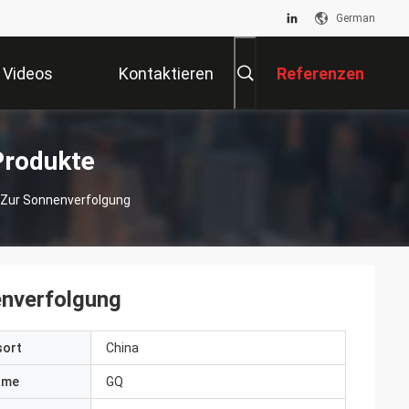
German
Videos
Kontaktieren
Referenzen
Sie Uns
Produkte
ur Sonnenverfolgung
nverfolgung
sort
China
ame
GQ