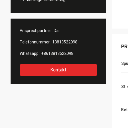
Ansprechpartner :
Dai
Telefonnummer :
13813522098
PR
Whatsapp :
+8613813522098
Spu
Kontakt
St
Bet