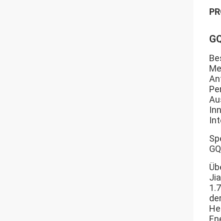
PR
GQ
Be
Me
Ant
Pe
Au
In
In
Spe
GQ
Üb
Jia
1.
de
He
En